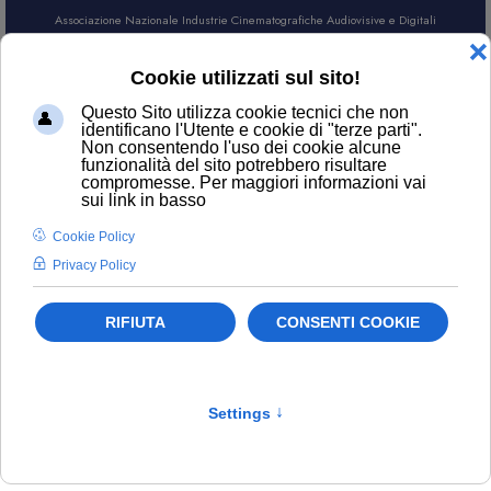
Associazione Nazionale Industrie Cinematografiche Audiovisive e Digitali
AREA SOCI
CERCA
Anica Informa
Filtro
Pulisci