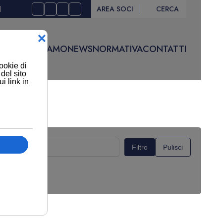
I
AREA SOCI
CERCA
IVITÀ
CHI SIAMO
NEWS
NORMATIVA
CONTATTI
Filtro
Pulisci