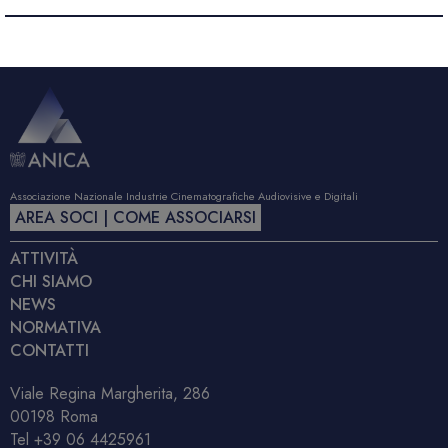
Associazione Nazionale Industrie Cinematografiche Audiovisive e Digitali
AREA SOCI | COME ASSOCIARSI
ATTIVITÀ
CHI SIAMO
NEWS
NORMATIVA
CONTATTI
Viale Regina Margherita, 286
00198 Roma
Tel
+39 06 4425961