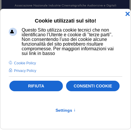
Associazione Nazionale Industrie Cinematografiche Audiovisive e Digitali
AREA SOCI
CERCA
Tax Credit
Filtro
Pulisci