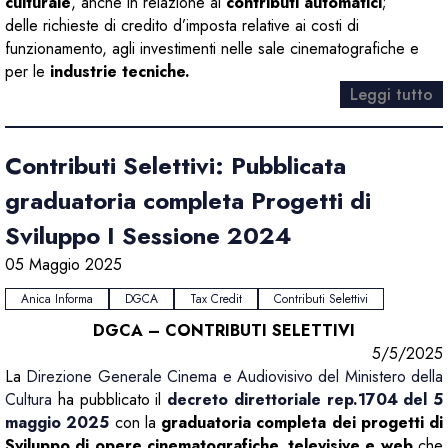
culturale
, anche in relazione ai
contributi automatici
;
delle richieste di credito d’imposta relative ai costi di
funzionamento, agli investimenti nelle sale cinematografiche
e
per le
industrie tecniche.
Leggi tutto
Contributi Selettivi: Pubblicata
graduatoria completa Progetti di
Sviluppo I Sessione 2024
05 Maggio 2025
Anica Informa
DGCA
Tax Credit
Contributi Selettivi
DGCA – CONTRIBUTI SELETTIVI
5/5/2025
La
Direzione Generale Cinema e Audiovisivo del Ministero della
Cultura
ha pubblicato il
decreto direttoriale rep.1704 del 5
maggio 2025
con la
graduatoria completa dei progetti di
Sviluppo di opere cinematografiche, televisive e web
che