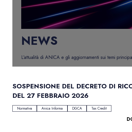
NEWS
L’attualità di ANICA e gli aggiornamenti sui temi principa
SOSPENSIONE DEL DECRETO DI RIC
DEL 27 FEBBRAIO 2026
Normativa
Anica Informa
DGCA
Tax Credit
D