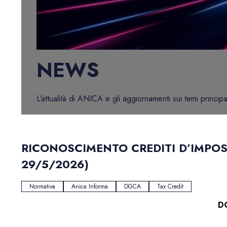
NEWS
L’attualità di ANICA e gli aggiornamenti sui temi principa
RICONOSCIMENTO CREDITI D’IMPOST
29/5/2026)
Normativa
Anica Informa
DGCA
Tax Credit
D