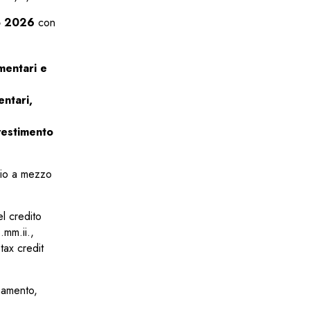
gio 2026
con
mentari e
entari,
nvestimento
nvio a mezzo
l credito
.mm.ii.,
tax credit
onamento,