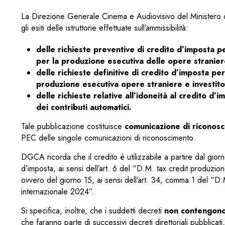
La Direzione Generale Cinema e Audiovisivo del Ministero d
gli esiti delle istruttorie effettuate sull’ammissibilità:
delle richieste preventive di credito d’imposta 
per la produzione esecutiva delle opere stranier
delle richieste definitive di credito d’imposta 
produzione esecutiva opere straniere e investitor
delle richieste relative all’idoneità al credito d’i
dei contributi automatici.
Tale pubblicazione costituisce
comunicazione di riconosc
PEC delle singole comunicazioni di riconoscimento.
DGCA ricorda che il credito è utilizzabile a partire dal gi
d’imposta, ai sensi dell’art. 6 del “D.M. tax credit produzion
ovvero del giorno 15, ai sensi dell’art. 34, comma 1 del “D
internazionale 2024”.
Si specifica, inoltre, che i suddetti decreti
non contengon
che faranno parte di successivi decreti direttoriali pubblicat