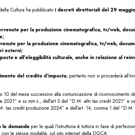
ella Cultura ha pubblicato
i decreti direttoriali del 29 mag
pervenute per la produzione cinematografica, tv/web, docu
e;
pervenute per la produzione cinematografica, tv/web, docum
i esterni;
mposta e all’eleggibilità culturale, anche in relazione al rei
imento del credito d’imposta
,
pertanto non si procederà all’i
orno 10 del mese successivo alla comunicazione di riconoscimento de
e 2021” e ss.mm.ii., dell’art 3 del “D.M. altri tax credit 2021” e ss
.M. tax credit produzione 2024” e dell’art. 14, comma 1 del “D.M. 
o le domande
per le quali l’istruttoria è tuttora in fase di perfezi
i, con le stesse modalità, sul sito internet della DGCA.