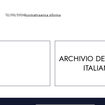
12/05/2026
normativa
anica informa
ARCHIVIO D
A
ITALI