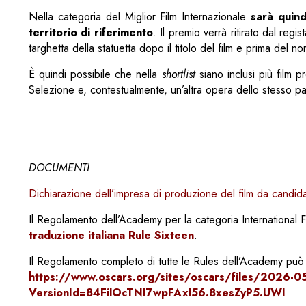
Nella categoria del Miglior Film Internazionale
sarà quind
territorio di riferimento
. Il premio verrà ritirato dal regi
targhetta della statuetta dopo il titolo del film e prima del n
È quindi possibile che nella
shortlist
siano inclusi più film 
Selezione e, contestualmente, un’altra opera dello stesso p
DOCUMENTI
Dichiarazione dell’impresa di produzione del film da candid
Il Regolamento dell’Academy per la categoria International F
traduzione italiana Rule Sixteen
.
Il Regolamento completo di tutte le Rules dell’Academy può 
https://www.oscars.org/sites/oscars/files/2026-0
VersionId=84FilOcTNI7wpFAxl56.8xesZyP5.UWl