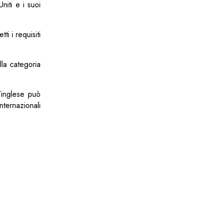
niti e i suoi
i i requisiti
la categoria
l’inglese può
nternazionali