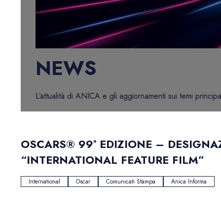
NEWS
L’attualità di ANICA e gli aggiornamenti sui temi principa
OSCARS® 99ª EDIZIONE – DESIGNA
“INTERNATIONAL FEATURE FILM”
International
Oscar
Comunicati Stampa
Anica Informa