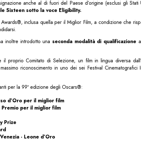
gnazione anche al di fuori del Paese d’origine (esclusi gli Stati U
le Sixteen sotto la voce Eligibility.
ards®, inclusa quella per il Miglior Film, a condizione che rispett
didarsi.
 inoltre introdotto una
seconda modalità di qualificazione
al
e il proprio Comitato di Selezione, un film in lingua diversa dal
l massimo riconoscimento in uno dei sei Festival Cinematografici I
anti per la 99ª edizione degli Oscars®:
so d’Oro per il miglior film
Premio per il miglior film
y Prize
ard
 Venezia - Leone d’Oro