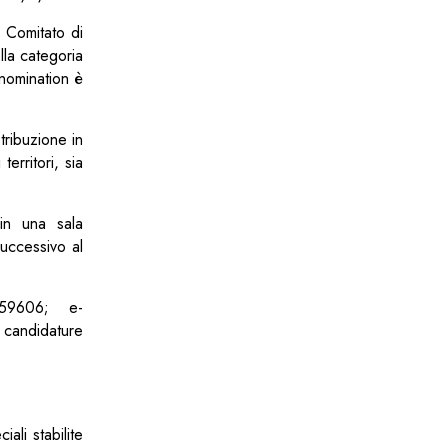
 Comitato di
la categoria
nomination è
tribuzione in
erritori, sia
 in una sala
uccessivo al
259606; e-
e candidature
ali stabilite