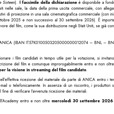
e Sixteen
). Il
facsimile della dichiarazione
è disponibile a fond
ibuiti nelle sale, la data della prima uscita commerciale, con alleg
tivi di proiezione in una sala cinematografica commerciale (con ini
 ottobre 2025 e non successivo al 30 settembre 2026). È import
re del film, come la sua distribuzione negli Stati Uniti, se già cont
e di ANICA (IBAN IT57K0100503205000000012074 – BNL – BNP
onare i film candidati in tempo utile per la votazione, si invitano
’iscrizione del film e comunque improrogabilmente entro e non oltr
er la visione in streaming del film candidato
.
ll’effettiva ricezione del materiale da parte di ANICA entro i term
ail o telefonicamente. In assenza di un riscontro, i produttori 
l fine di verificare l’avvenuta ricezione dei materiali.
all’Academy entro e non oltre
mercoledì 30 settembre 2026 