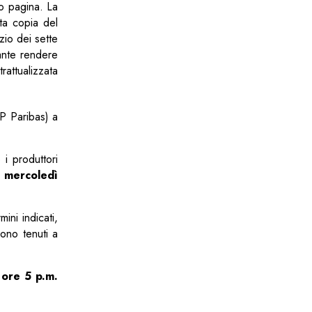
o pagina. La
ata copia del
zio dei sette
ante rendere
rattualizzata
 Paribas) a
 i produttori
e
mercoledì
ini indicati,
sono tenuti a
ore 5 p.m.