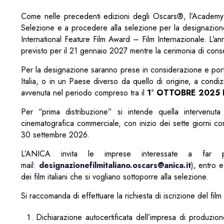
Come nelle precedenti edizioni degli Oscars®, l’Academy 
Selezione e a procedere alla selezione per la designazione
International Feature Film Award – Film Internazionale. L’a
previsto per il 21 gennaio 2027 mentre la cerimonia di con
Per la designazione saranno prese in considerazione e portate
Italia, o in un Paese diverso da quello di origine, a condizi
avvenuta nel periodo compreso tra il
1° OTTOBRE 2025 
Per “prima distribuzione” si intende quella intervenut
cinematografica commerciale, con inizio dei sette giorni c
30 settembre 2026.
L’ANICA invita le imprese interessate a far p
mail:
designazionefilmitaliano.oscars@anica.it
), entro 
dei film italiani che si vogliano sottoporre alla selezione.
Si raccomanda di effettuare la richiesta di iscrizione del f
Dichiarazione autocertificata dell’impresa di produzio