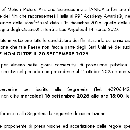
of Motion Picture Arts and Sciences invita l’ANICA a formare il
 del film che rappresenterà l’Italia ai 99^ Academy Awards®, nel
nnuncio delle
shortlist
sarà dato il 15 dicembre 2026, quello delle 
segna degli Oscars® si terrà a Los Angeles il 14 marzo 2027.
 in votazione tutte le candidature dei film italiani la cui prima dis
one che tale Paese non faccia parte degli Stati Uniti né dei suoi t
E NON OLTRE IL 30 SETTEMBRE 2026.
a per almeno sette giorni consecutivi di proiezione pubblica
onsecutivi nel periodo non precedente al 1° ottobre 2025 e non s
ervenire per iscritto alla Segreteria (Tel. +390644
e non oltre
mercoledì 16 settembre 2026 alle ore 13:00
, l
ilm fornendo alla Segreteria la seguente documentazione:
ne proponente di presa visione ed accettazione delle regole speci