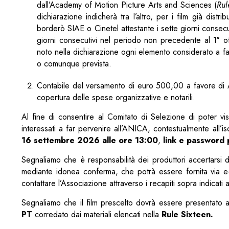
dall’Academy of Motion Picture Arts and Sciences (
Rul
dichiarazione indicherà tra l’altro, per i film già distr
borderò SIAE o Cinetel attestante i sette giorni consecu
giorni consecutivi nel periodo non precedente al 1°
noto nella dichiarazione ogni elemento considerato a favo
o comunque prevista.
Contabile del versamento di euro 500,00 a favor
copertura delle spese organizzative e notarili.
Al fine di consentire al Comitato di Selezione di poter visi
interessati a far pervenire all’ANICA, contestualmente all
16 settembre 2026 alle ore 13:00
,
link e password p
Segnaliamo che è responsabilità dei produttori accertarsi de
mediante idonea conferma, che potrà essere fornita via e-m
contattare l’Associazione attraverso i recapiti sopra indicati a
Segnaliamo che il film prescelto dovrà essere presentato 
PT
corredato dai materiali elencati nella
Rule Sixteen.