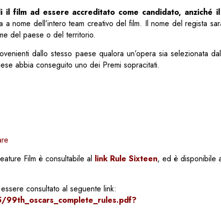
i il film ad essere accreditato come candidato, anziché il
sta a nome dell’intero team creativo del film. Il nome del regista sar
ome del paese o del territorio.
provenienti dallo stesso paese qualora un’opera sia selezionata da
aese abbia conseguito uno dei Premi sopracitati.
are
eature Film è consultabile al
link Rule Sixteen
, ed è disponibile 
essere consultato al seguente link:
5/99th_oscars_complete_rules.pdf?