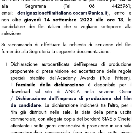
alla Segreteria (Tel. 06 4425961;
email:
designazionefilmitaliano.oscars@anica.it
), entro e
non oltre
giovedì 14 settembre 2023 alle ore 13
, le
candidature dei film italiani che si vogliano sottoporre alla
selezione.
Si raccomanda di effettuare la richiesta di iscrizione del film
fornendo alla Segreteria la seguente documentazione:
Dichiarazione autocertificata dell’impresa di produzione
proponente di presa visione ed accettazione delle regole
speciali stabilite dall’Academy Awards (Rule Fifteen).
Il
facsimile della dichiarazione
è disponibile per il
download sul
sito di ANICA nella sezione Oscar
/
Dichiarazione dell’impresa di produzione del film
da candidare
. La dichiarazione indicherà tra l’altro, per i
film già distribuiti nelle sale, la data della prima uscita
commerciale, con allegata copia del borderò SIAE o Cinetel
attestante i sette giorni consecutivi di proiezione in una sala
cinematografica commerciale (con inizio dei sette giorni