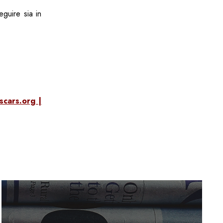
eguire sia in
Oscars.org |