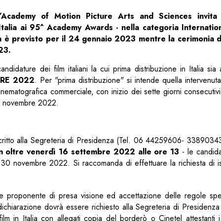
l’Academy of Motion Picture Arts and Sciences invita
’Italia ai 95^ Academy Awards - nella categoria Internatio
ion è previsto per il 24 gennaio 2023 mentre la cerimonia 
23.
idature dei film italiani la cui prima distribuzione in Italia sia
BRE 2022
. Per "prima distribuzione" si intende quella intervenu
cinematografica commerciale, con inizio dei sette giorni consecutiv
30 novembre 2022.
iscritto alla Segreteria di Presidenza (Tel. 06 44259606- 338903
n oltre venerdì 16 settembre 2022 alle ore 13
- le candida
o e il 30 novembre 2022. Si raccomanda di effettuare la richiesta di i
ne proponente di presa visione ed accettazione delle regole speci
a dichiarazione dovrà essere richiesto alla Segreteria di Presidenza
film in Italia con allegati copia del borderò o Cinetel attestanti i