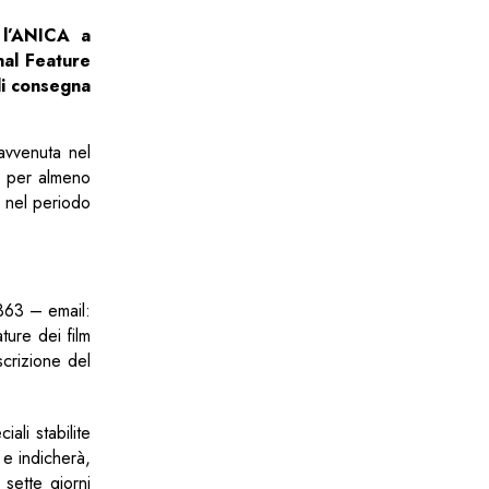
 l’ANICA a
nal Feature
di consegna
 avvenuta nel
ta per almeno
i nel periodo
4363 – email:
ture dei film
scrizione del
ali stabilite
 e indicherà,
 sette giorni