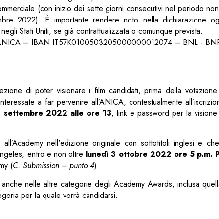
ommerciale (con inizio dei sette giorni consecutivi nel periodo n
re 2022). È importante rendere noto nella dichiarazione og
negli Stati Uniti, se già contrattualizzata o comunque prevista.
 di ANICA – IBAN IT57K0100503205000000012074 – BNL - BNP 
zione di poter visionare i film candidati, prima della votazione
nteressate a far pervenire all’ANICA, contestualmente all’iscrizio
 settembre 2022 alle ore 13
, link e password per la visione
ll’Academy nell'edizione originale con sottotitoli inglesi e che
geles, entro e non oltre
lunedì 3 ottobre 2022 ore 5 p.m. 
my (
C. Submission – punto 4
).
anche nelle altre categorie degli Academy Awards, inclusa quella
tegoria per la quale vorrà candidarsi.