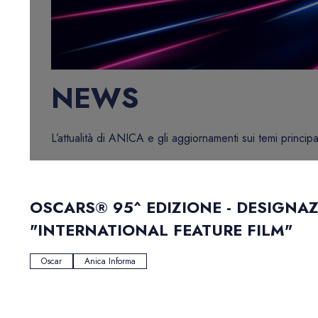
NEWS
L’attualità di ANICA e gli aggiornamenti sui temi principa
OSCARS® 95^ EDIZIONE - DESIGNA
"INTERNATIONAL FEATURE FILM"
Oscar
Anica Informa