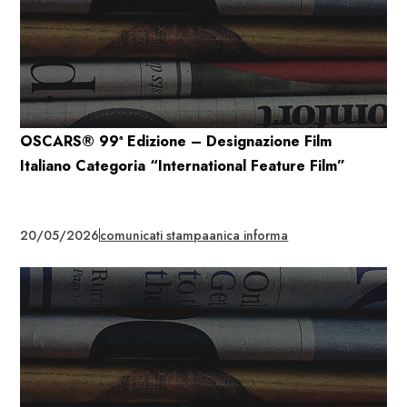
OSCARS® 99ª Edizione – Designazione Film
Italiano Categoria “International Feature Film”
20/05/2026
comunicati stampa
anica informa