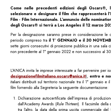
Come nelle precedenti edizioni degli Oscars®, 
selezionare e designare il film che rappresenterà l
Film - Film Internazionale. L’annuncio delle nominat
degli Oscars® si terrà a Los Angeles il 12 marzo 20
Per la designazione saranno prese in considerazione le cand
periodo compreso tra
il 1° GENNAIO e il 30 NOVEM
sette giorni consecutivi di proiezione pubblica in una sala 
non precedente al 1° gennaio 2022 e non successivo al 
L’ANICA invita le imprese interessate a far pervenire per 
designazionefilmitaliano.oscars@anica.it
),
entro e no
italiani distribuiti sul territorio nazionale tra il 1° gennai
film fornendo alla Segreteria la seguente documentazione:
Dichiarazione autocertificata dell'impresa di produzio
dall'Academy Awards (
Rule Thirteen
). Il facsimile dell
tra l’altro, la data della prima uscita commerciale del 