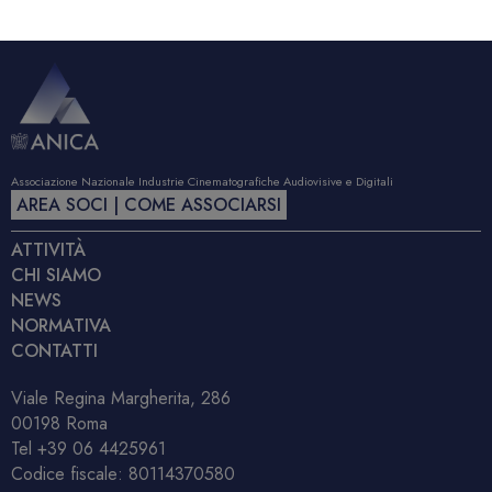
Associazione Nazionale Industrie Cinematografiche Audiovisive e Digitali
AREA SOCI | COME ASSOCIARSI
ATTIVITÀ
CHI SIAMO
NEWS
NORMATIVA
CONTATTI
Viale Regina Margherita, 286
00198 Roma
Tel
+39 06 4425961
Codice fiscale: 80114370580