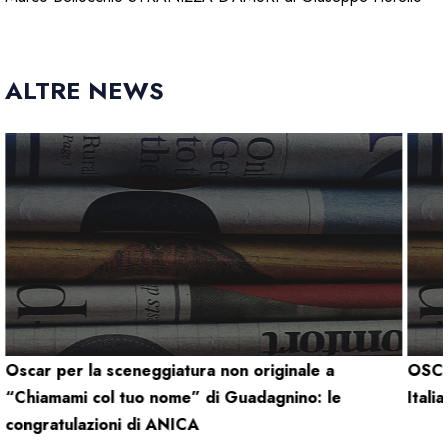
ALTRE NEWS
Oscar per la sceneggiatura non originale a
OSCA
“Chiamami col tuo nome” di Guadagnino: le
Itali
congratulazioni di ANICA