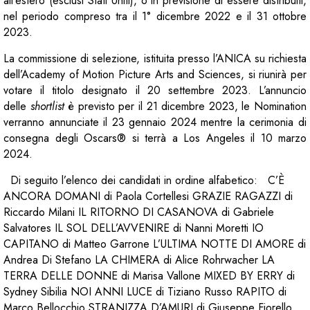
all’estero (esclusi Stati Uniti), o in previsione di essere distribuiti,
nel periodo compreso tra il 1° dicembre 2022 e il 31 ottobre
2023.
La commissione di selezione, istituita presso l’ANICA su richiesta
dell’Academy of Motion Picture Arts and Sciences, si riunirà per
votare il titolo designato il 20 settembre 2023. L’annuncio
delle
shortlist
è previsto per il 21 dicembre 2023, le Nomination
verranno annunciate il 23 gennaio 2024 mentre la cerimonia di
consegna degli Oscars® si terrà a Los Angeles il 10 marzo
2024.
Di seguito l’elenco dei candidati in ordine alfabetico:
C’È
ANCORA DOMANI di Paola Cortellesi GRAZIE RAGAZZI di
Riccardo Milani IL RITORNO DI CASANOVA di Gabriele
Salvatores IL SOL DELL’AVVENIRE di Nanni Moretti IO
CAPITANO di Matteo Garrone L’ULTIMA NOTTE DI AMORE di
Andrea Di Stefano LA CHIMERA di Alice Rohrwacher LA
TERRA DELLE DONNE di Marisa Vallone MIXED BY ERRY di
Sydney Sibilia NOI ANNI LUCE di Tiziano Russo RAPITO di
Marco Bellocchio STRANIZZA D’AMURI di Giuseppe Fiorello