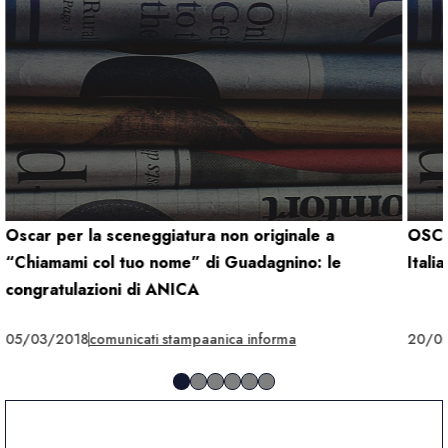
Oscar per la sceneggiatura non originale a
OSCA
“Chiamami col tuo nome” di Guadagnino: le
Itali
congratulazioni di ANICA
05/03/2018
comunicati stampa
anica informa
20/0