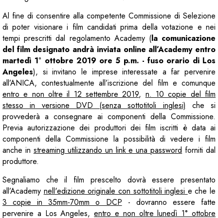
Al fine di consentire alla competente Commissione di Selezione
di poter visionare i film candidati prima della votazione e nei
tempi prescritti dal regolamento Academy (
la
comunicazione
del film designato andrà inviata online all’Academy entro
martedì 1° ottobre 2019 ore 5 p.m. - fuso orario di Los
Angeles
), si invitano le imprese interessate a far pervenire
all’ANICA, contestualmente all’iscrizione del film e comunque
entro e non oltre il 12 settembre 2019
,
n. 10 copie del film
stesso in versione DVD (senza sottotitoli inglesi)
che si
provvederà a consegnare ai componenti della Commissione.
Previa autorizzazione dei produttori dei film iscritti è data ai
componenti della Commissione la possibilità di vedere i film
anche in
streaming utilizzando un link e una password
forniti dal
produttore.
Segnaliamo che il film prescelto dovrà essere presentato
all’Academy
nell'edizione originale con sottotitoli inglesi
e che le
3 copie in 35mm-70mm o DCP
- dovranno essere fatte
pervenire a Los Angeles,
entro e non oltre lunedì 1° ottobre