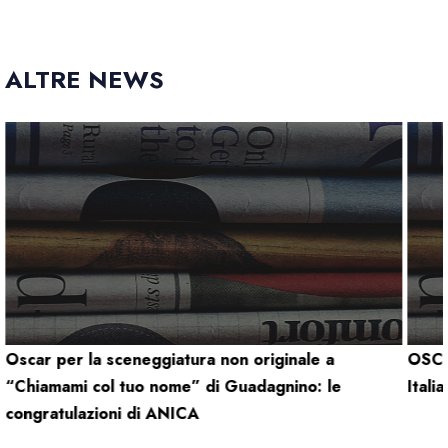
ALTRE NEWS
Oscar per la sceneggiatura non originale a
OSCA
“Chiamami col tuo nome” di Guadagnino: le
Itali
congratulazioni di ANICA