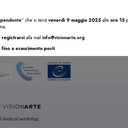
dipendente
” che si terrà
venerdì 9 maggio 2025
alle
ore 15
p
oma.
a
registrarsi
alla mail
info@visionarte.org
 fino a esaurimento posti