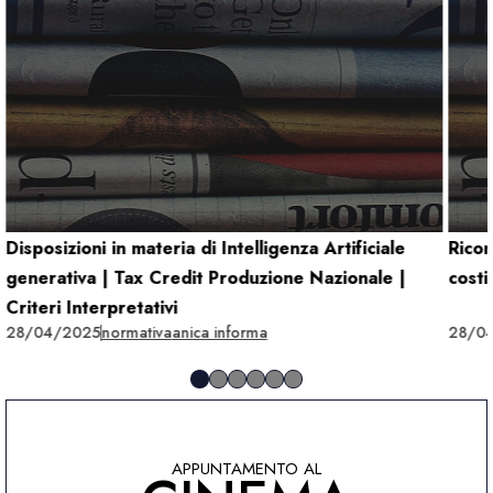
Disposizioni in materia di Intelligenza Artificiale
Rico
generativa | Tax Credit Produzione Nazionale |
costi
Criteri Interpretativi
28/04/2025
normativa
anica informa
28/0
APPUNTAMENTO AL