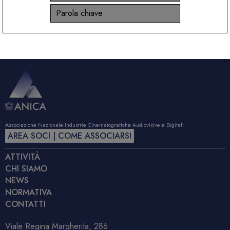
Associazione Nazionale Industrie Cinematografiche Audiovisive e Digitali
AREA SOCI | COME ASSOCIARSI
ATTIVITÀ
CHI SIAMO
NEWS
NORMATIVA
CONTATTI
Viale Regina Margherita, 286