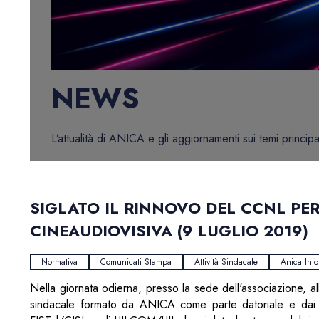
NEWS
L’attualità di ANICA e gli aggiornamenti sui temi principa
SIGLATO IL RINNOVO DEL CCNL PER
CINEAUDIOVISIVA (9 LUGLIO 2019)
Normativa
Comunicati Stampa
Attività Sindacale
Anica Inf
Nella giornata odierna, presso la sede dell'associazione, a
sindacale formato da ANICA come parte datoriale e dai si