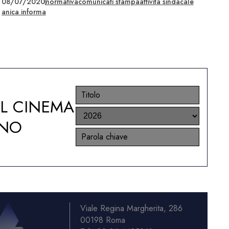
08/07/2020
normativa
comunicati stampa
attività sindacale
anica informa
EL CINEMA
ANO
Viale Regina Margherita, 286
00198 Roma