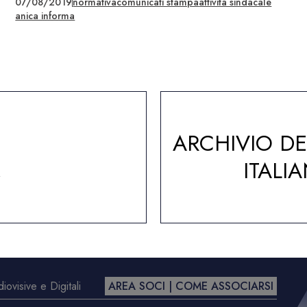
07/08/2019
normativa
comunicati stampa
attività sindacale
anica informa
ARCHIVIO D
A
ITALI
ovisive e Digitali
AREA SOCI | COME ASSOCIARSI