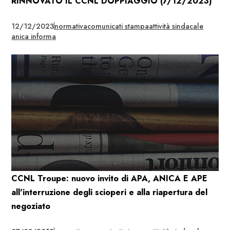
RINNOVATO IL CCNL DOPPIAGGIO (7/12/2023)
12/12/2023
normativa
comunicati stampa
attività sindacale
anica informa
CCNL Troupe: nuovo invito di APA, ANICA E APE
all'interruzione degli scioperi e alla riapertura del
negoziato