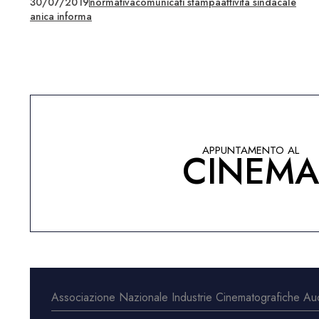
30/07/2019
normativa
comunicati stampa
attività sindacale
anica informa
APPUNTAMENTO AL
CINEM
Associazione Nazionale Industrie Cinematografiche Audi