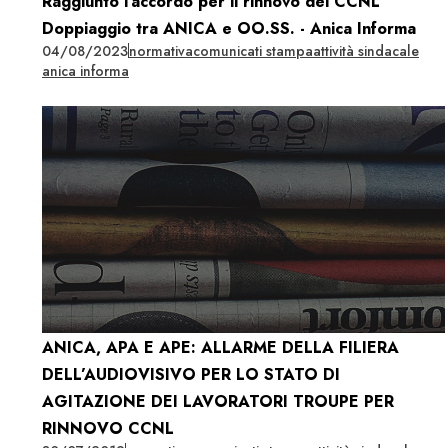
Raggiunto l'accordo per il rinnovo del CCNL
Doppiaggio tra ANICA e OO.SS. - Anica Informa
04/08/2023
normativa
comunicati stampa
attività sindacale
anica informa
ANICA, APA E APE: ALLARME DELLA FILIERA
DELL’AUDIOVISIVO PER LO STATO DI
AGITAZIONE DEI LAVORATORI TROUPE PER
RINNOVO CCNL