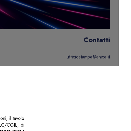
Contatti
ufficiostampa@anica.it
ni, il tavolo
SLC/CGIL, di