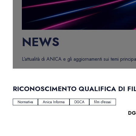
NEWS
L’attualità di ANICA e gli aggiornamenti sui temi principa
RICONOSCIMENTO QUALIFICA DI FIL
Normativa
Anica Informa
DGCA
film d'essai
DG