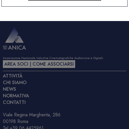
Associazione Nazionale Industrie Cinematografiche Audiovisive e Digitali
AREA SOCI | COME ASSOCIARSI
ATTIVITÀ
CHI SIAMO
NEWS
NORMATIVA
CONTATTI
Viale Regina Margherita, 286
00198 Roma
Tel
+39 06 4425961