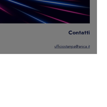
Contatti
ufficiostampa@anica.it