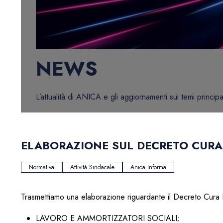
NEWS
L’attualità di ANICA e gli aggiornamenti sui temi principa
ELABORAZIONE SUL DECRETO CURA I
Normativa
Attività Sindacale
Anica Informa
Trasmettiamo una elaborazione riguardante il Decreto Cura I
LAVORO E AMMORTIZZATORI SOCIALI;