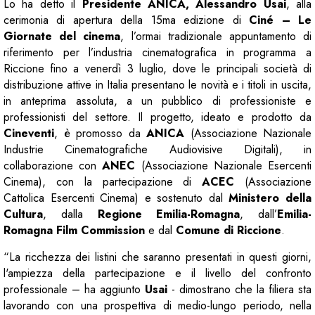
Lo ha detto il
Presidente ANICA,
Alessandro Usai
, alla
cerimonia di apertura della 15ma edizione di
Ciné – Le
Giornate del cinema
, l’ormai tradizionale appuntamento di
riferimento per l’industria cinematografica in programma a
Riccione fino a venerdì 3 luglio, dove le principali società di
distribuzione attive in Italia presentano le novità e i titoli in uscita,
in anteprima assoluta, a un pubblico di professioniste e
professionisti del settore. Il progetto, ideato e prodotto da
Cineventi
, è promosso da
ANICA
(Associazione Nazionale
Industrie Cinematografiche Audiovisive Digitali), in
collaborazione con
ANEC
(Associazione Nazionale Esercenti
Cinema), con la partecipazione di
ACEC
(Associazione
Cattolica Esercenti Cinema) e sostenuto dal
Ministero della
Cultura
, dalla
Regione Emilia-Romagna
, dall’
Emilia-
Romagna Film Commission
e dal
Comune di Riccione
.
“La ricchezza dei listini che saranno presentati in questi giorni,
l'ampiezza della partecipazione e il livello del confronto
professionale – ha aggiunto
Usai
- dimostrano che la filiera sta
lavorando con una prospettiva di medio-lungo periodo, nella