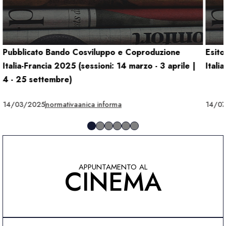
Pubblicato Bando Cosviluppo e Coproduzione
Esito
Italia-Francia 2025 (sessioni: 14 marzo - 3 aprile |
Itali
4 - 25 settembre)
14/03/2025
normativa
anica informa
14/0
APPUNTAMENTO AL
CINEMA