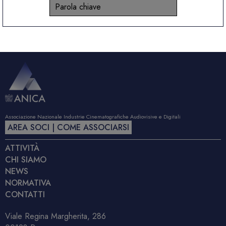
Associazione Nazionale Industrie Cinematografiche Audiovisive e Digitali
AREA SOCI | COME ASSOCIARSI
ATTIVITÀ
CHI SIAMO
NEWS
NORMATIVA
CONTATTI
Viale Regina Margherita, 286