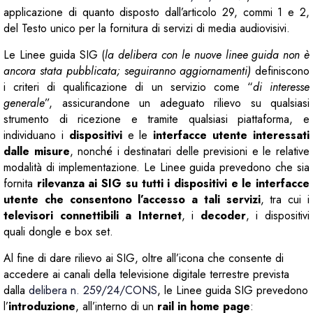
applicazione di quanto disposto dall’articolo 29, commi 1 e 2,
del Testo unico per la fornitura di servizi di media audiovisivi.
Le Linee guida SIG (
la delibera con le nuove linee guida non è
ancora stata pubblicata
; seguiranno aggiornamenti
)
definiscono
i criteri di qualificazione di un servizio come “
di interesse
generale
”, assicurandone un adeguato rilievo su qualsiasi
strumento di ricezione e tramite qualsiasi piattaforma, e
individuano i
dispositivi
e le
interfacce utente interessati
dalle misure
, nonché i destinatari delle previsioni e le relative
modalità di implementazione. Le Linee guida prevedono che sia
fornita
rilevanza ai SIG su tutti i dispositivi e le interfacce
utente che consentono l’accesso a tali servizi
, tra cui i
televisori connettibili a Internet
, i
decoder
, i dispositivi
quali dongle e box set.
Al fine di dare rilievo ai SIG, oltre all’icona che consente di
accedere ai canali della televisione digitale terrestre prevista
dalla
delibera n. 259/24/CONS
, le Linee guida SIG prevedono
l’
introduzione
, all’interno di un
rail in home page
: