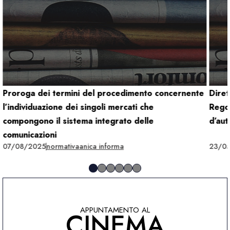
Proroga dei termini del procedimento concernente
Dire
l’individuazione dei singoli mercati che
Regol
compongono il sistema integrato delle
d’aut
comunicazioni
07/08/2025
normativa
anica informa
23/0
APPUNTAMENTO AL
CINEMA