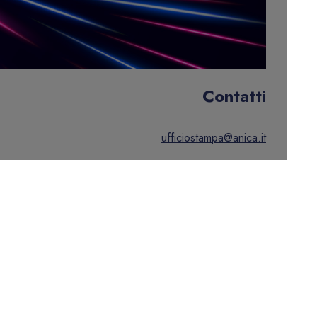
Contatti
ufficiostampa@anica.it