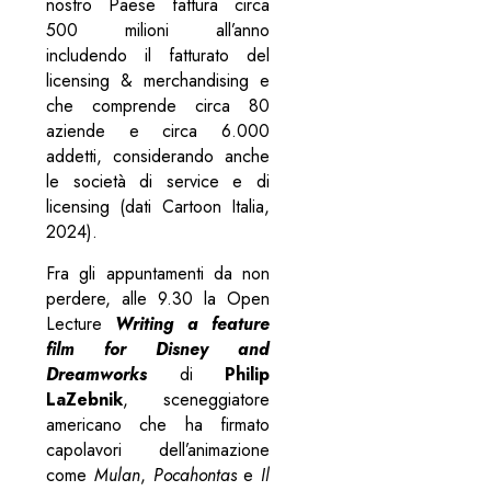
nostro Paese fattura circa
500 milioni all’anno
includendo il fatturato del
licensing & merchandising e
che comprende circa 80
aziende e circa 6.000
addetti, considerando anche
le società di service e di
licensing (dati Cartoon Italia,
2024).
Fra gli appuntamenti da non
perdere, alle 9.30 la Open
Lecture
Writing a feature
film for Disney and
Dreamworks
di
Philip
LaZebnik
, sceneggiatore
americano che ha firmato
capolavori dell’animazione
come
Mulan
,
Pocahontas
e
Il