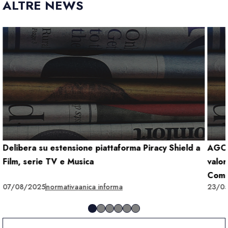
ALTRE NEWS
Delibera su estensione piattaforma Piracy Shield a
AGCO
Film, serie TV e Musica
valor
Comun
07/08/2025
normativa
anica informa
23/0