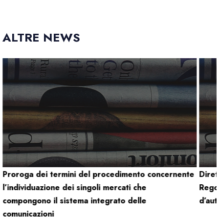
ALTRE NEWS
Proroga dei termini del procedimento concernente
Dire
l’individuazione dei singoli mercati che
Regol
compongono il sistema integrato delle
d’aut
comunicazioni