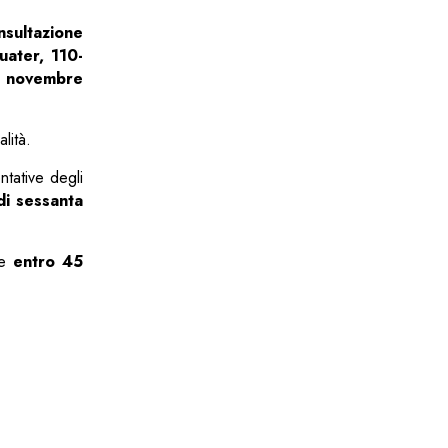
nsultazione
uater, 110-
 8 novembre
lità.
ntative degli
di sessanta
re
entro 45