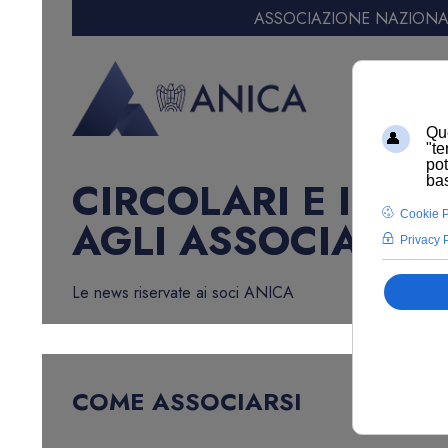
ASSOCIAZIONE NAZIONAL
CIRCOLARI E INF
AGLI ASSOCIATI
Le news riservate ai soci ANICA
COME ASSOCIARSI