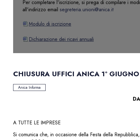
Per completare l'iscrizione, si prega di compilare i moduli
all'indirizzo email
segreteria.unioni@anica.it
Modulo di iscrizione
Dichiarazione dei ricavi annuali
CHIUSURA UFFICI ANICA 1° GIUGNO
Anica Informa
DA
A TUTTE LE IMPRESE
Si comunica che, in occasione della Festa della Repubblica, 